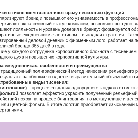
ки с тиснением выполняют сразу несколько функций
ляризируют бренд и повышают его узнаваемость в профессиона
еркивают эксклюзивный статус компании, позволяют выгодно в
шают лояльность и уровень доверия к бренду: формируется обр
оративные ежедневники с логотипом – выгодная стратегия. Так
атированный деловой дневник с фирменным лого, работает на п
ликой бренда 365 дней в году.
ие у каждого сотрудника корпоративного блокнота с тиснением
ндного духа и повышению корпоративной культуры.
на ежедневниках: особенности и преимущества
 традиционный полиграфический метод нанесения рельефного р
результате на обложке создается выразительный объемный отти
требованные виды тиснения:
линтование)
– процесс создания однородного гладкого оттиска
фольгой
позволяет эффектно украсить полученный рельефный 
ействий похож на процесс блинтования, но между клише и цел
 или цветной фольги. В итоге логотип приобретает изысканный 
ертаниями.