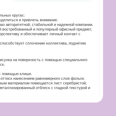
льных кругах;
ыделиться и привлечь внимание.
аз авторитетной, стабильной и надежной компании.
ой востребованный и популярный офисный предмет,
ерспективу и обеспечивает личный контакт с
 способствует сплочению коллектива, поднятию
исунка на поверхность с помощью специального
ск.
 с помощью клише.
оттиск нанесением равномерного слоя фольги.
евым материалом помещается лист серебристой,
металлизированный отблеск с гладкой текстурой и