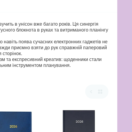
учить в унісон вже багато років. Ця синергія
усного блокнота в руках та витриманого планінгу
о навіть поява сучасних електронних гаджетів не
завжди приємно взяти до рук справжній паперовий
 сторінок.
ізм та експресивний креатив: щоденники стали
льним інструментом планування.