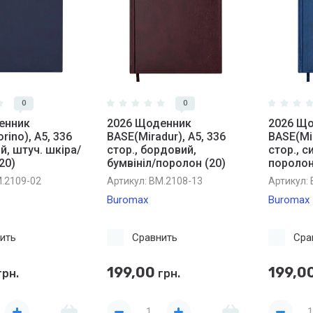
0
0
енник
2026 Щоденник
2026 Щ
rino), A5, 336
BASE(Miradur), A5, 336
BASE(Mir
ій, штуч. шкіра/
стор., бордовий,
стор., с
20)
бумвініл/поролон (20)
поролон
.2109-02
Артикул:
BM.2108-13
Артикул:
Buromax
Buromax
ить
Сравнить
Сра
199,00
199,0
рн.
грн.