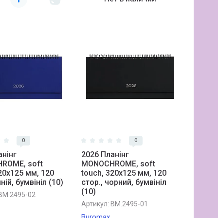
0
0
анiнг
2026 Планiнг
ROME, soft
MONOCHROME, soft
20х125 мм, 120
touch, 320х125 мм, 120
иній, бумвініл (10)
стор., чорний, бумвініл
(10)
BM.2495-02
Артикул:
BM.2495-01
Buromax