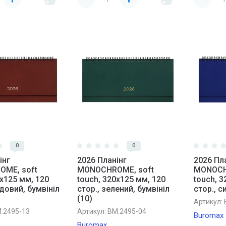
0
0
iнг
2026 Планiнг
2026 Пл
ME, soft
MONOCHROME, soft
MONOCH
0х125 мм, 120
touch, 320х125 мм, 120
touch, 3
рдовий, бумвініл
стор., зелений, бумвініл
стор., с
(10)
Артикул:
.2495-13
Артикул:
BM.2495-04
Buromax
Buromax