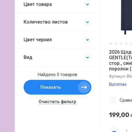
Цвет товара
Количество листов
Цвет чернил
2026 Щод
Вид
GENTLE(To
стор., син
поролон (
Найдено
0 товаров
Артикул:
BM
Buromax
Показать
Сравн
Очистить фильтр
199,00
г