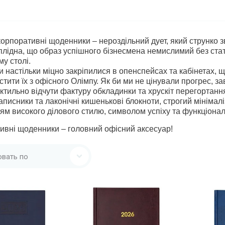
корпоративні щоденники – нероздільний дует, який струнко зв
 плідна, що образ успішного бізнесмена немислимий без стат
у столі.
 настільки міцно закріпилися в опенспейсах та кабінетах, щ
стити їх з офісного Олімпу. Як би ми не цінували прогрес, 
ктильно відчути фактуру обкладинки та хрускіт перегортання
аписники та лаконічні кишенькові блокноти, строгий мінімал
ям високого ділового стилю, символом успіху та функціона
вні щоденники – головний офісний аксесуар!
овать по