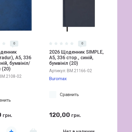
0
0
оденник
2026 Щоденник SIMPLE,
adur), A5, 336
A5, 336 стор., синій,
иній, бумвініл/
бумвініл (20)
 (20)
Артикул:
BM.21166-02
BM.2108-02
Buromax
Сравнить
внить
0
120,00
грн.
грн.
Нет в наличии