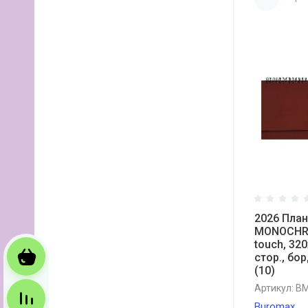
2026 План
MONOCHRO
touch, 32
Корзина
стор., бо
(10)
Артикул:
BM
Сравнение
Buromax