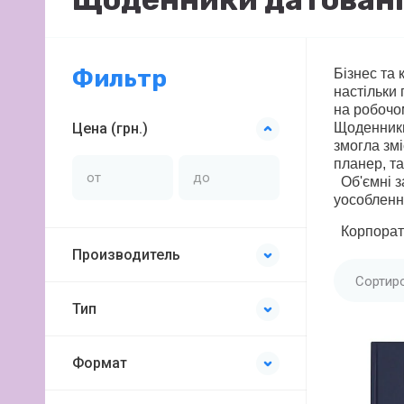
Фильтр
Бізнес та 
настільки
на робочом
Цена (грн.)
Щоденники
змогла змі
планер, та
Об'ємні з
уособленн
Корпорати
Производитель
Сортир
Тип
Формат