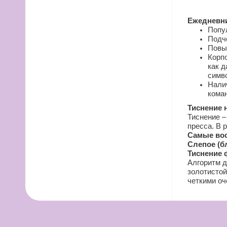
Ежедневни
Попу
Подч
Повы
Корп
как д
симво
Налич
кома
Тиснение 
Тиснение –
пресса. В 
Самые вос
Слепое (б
Тиснение 
Алгоритм д
золотистой
четкими оч