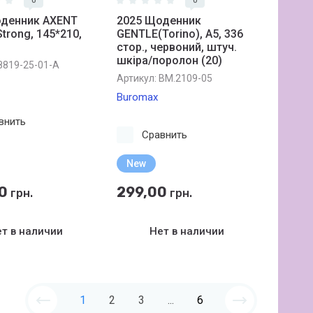
0
0
оденник AXENT
2025 Щоденник
Strong, 145*210,
GENTLE(Torino), A5, 336
стор., червоний, штуч.
шкіра/поролон (20)
8819-25-01-A
Артикул:
BM.2109-05
Buromax
внить
Сравнить
New
0
299,00
грн.
грн.
т в наличии
Нет в наличии
1
2
3
...
6