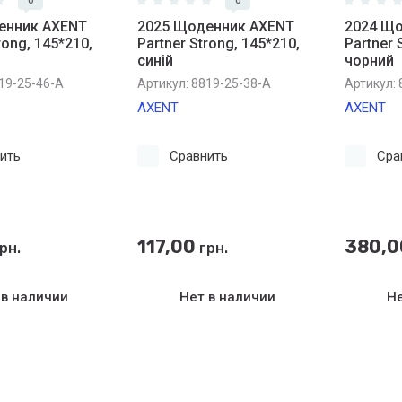
0
0
енник AXENT
2025 Щоденник AXENT
2024 Щ
rong, 145*210,
Partner Strong, 145*210,
Partner 
синій
чорний
19-25-46-A
Артикул:
8819-25-38-A
Артикул:
AXENT
AXENT
ить
Сравнить
Сра
117,00
380,0
рн.
грн.
 в наличии
Нет в наличии
Не