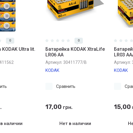
0
0
KODAK Ultra lit.
Батарейка KODAK XtraLife
Батарей
LR06 АА
LR03 АА
411562
Артикул:
30411777/B
Артикул:
KODAK
KODAK
ить
Сравнить
Сра
17,00
15,00
.
грн.
 в наличии
Нет в наличии
Не