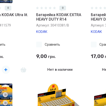
0
0
KODAK Ultra lit.
Батарейка KODAK EXTRA
Батарей
HEAVY DUTY R14
HEAVY D
411579
Артикул:
30410381/В
Артикул:
KODAK
KODAK
ить
Сравнить
Сра
9,00
17,00
н.
грн.
г
Нет в наличии
Не