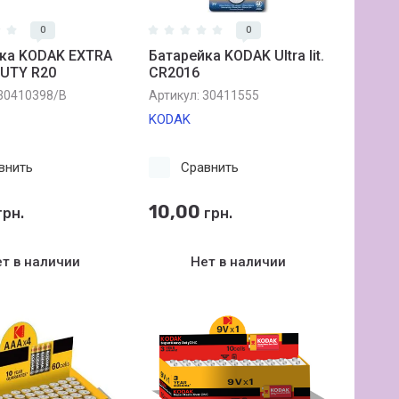
0
0
ка KODAK EXTRA
Батарейка KODAK Ultra lit.
UTY R20
CR2016
30410398/В
Артикул:
30411555
KODAK
внить
Сравнить
10,00
рн.
грн.
т в наличии
Нет в наличии