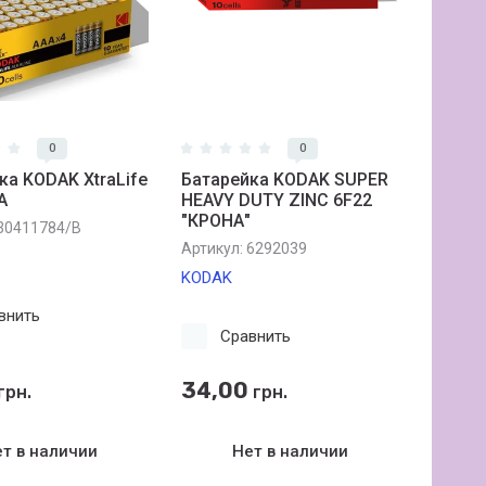
0
0
ка KODAK XtraLife
Батарейка KODAK SUPER
А
HEAVY DUTY ZINC 6F22
"КРОНА"
30411784/В
Артикул:
6292039
KODAK
внить
Сравнить
34,00
грн.
грн.
т в наличии
Нет в наличии