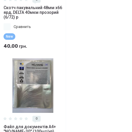
Скотч пакувальний 48мм х66
ярд, DELTA 40мкм прозорий
(6/72) р
Сравнить
New
40,00
грн.
0
Файл для документів А4+
"NO/NAME-30" (100шт/уп)