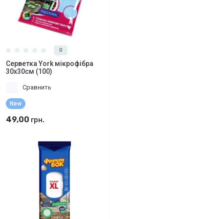
0
Серветка York мікрофібра
30х30см (100)
Сравнить
New
49,00
грн.