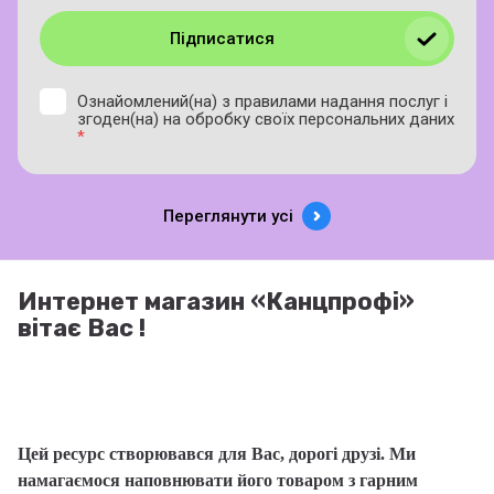
Підписатися
Ознайомлений(на) з правилами надання послуг і
згоден(на) на обробку своїх персональних даних
*
Переглянути усі
Интернет магазин «Канцпрофі»
вітає Вас !
Ми раді, що Ви зробили правильний вибір,
адже відвідавши наш сайт, Ви вже придбали!
Цей ресурс створювався для Вас, дорогі друзі. Ми
намагаємося наповнювати його товаром з гарним