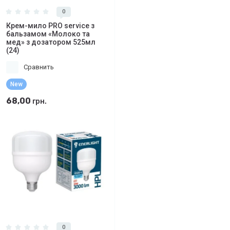
0
Крем-мило PRO service з
бальзамом «Молоко та
мед» з дозатором 525мл
(24)
Сравнить
New
68,00
грн.
0