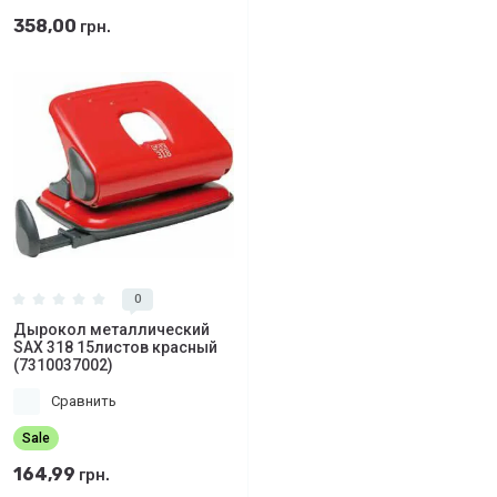
358,00
грн.
0
Дырокол металлический
SAX 318 15листов красный
(7310037002)
Сравнить
Sale
164,99
грн.