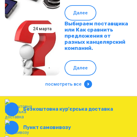
Далее
Выбираем поставщика
24 марта
или Как сравнить
предложения от
разных канцелярский
компаний.
Далее
посмотреть все
Безкоштовна кур'єрська доставка
Пункт самовивозу