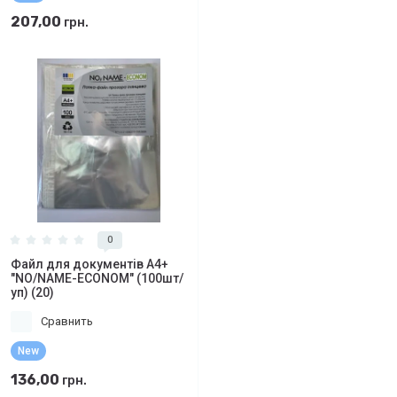
207,00
грн.
0
Файл для документів А4+
"NO/NAME-ECONOM" (100шт/
уп) (20)
Сравнить
New
136,00
грн.