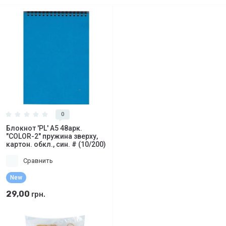
0
Блокнот 'PL' А5 48арк.
"COLOR-2" пружина зверху,
картон. обкл., син. # (10/200)
Сравнить
New
29,00
грн.