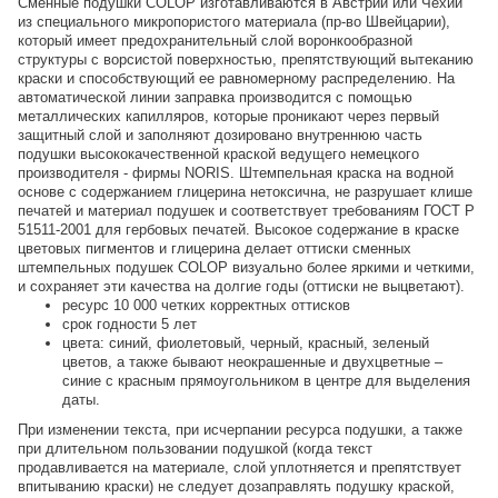
Сменные подушки COLOP изготавливаются в Австрии или Чехии
из специального микропористого материала (пр-во Швейцарии),
который имеет предохранительный слой воронкообразной
структуры с ворсистой поверхностью, препятствующий вытеканию
краски и способствующий ее равномерному распределению. На
автоматической линии заправка производится с помощью
металлических капилляров, которые проникают через первый
защитный слой и заполняют дозировано внутреннюю часть
подушки высококачественной краской ведущего немецкого
производителя - фирмы NORIS. Штемпельная краска на водной
основе с содержанием глицерина нетоксична, не разрушает клише
печатей и материал подушек и соответствует требованиям ГОСТ Р
51511-2001 для гербовых печатей. Высокое содержание в краске
цветовых пигментов и глицерина делает оттиски сменных
штемпельных подушек COLOP визуально более яркими и четкими,
и сохраняет эти качества на долгие годы (оттиски не выцветают).
ресурс 10 000 четких корректных оттисков
срок годности 5 лет
цвета: синий, фиолетовый, черный, красный, зеленый
цветов, а также бывают неокрашенные и двухцветные –
синие с красным прямоугольником в центре для выделения
даты.
При изменении текста, при исчерпании ресурса подушки, а также
при длительном пользовании подушкой (когда текст
продавливается на материале, слой уплотняется и препятствует
впитыванию краски) не следует дозаправлять подушку краской,