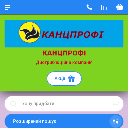
КАНЦПРОФІ
Дистриб'юційна компанія
Акції
Розширений пошук