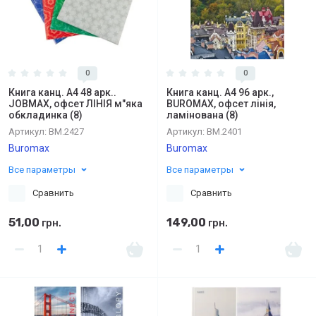
0
0
Книга канц. А4 48 арк..
Книга канц. А4 96 арк.,
JOBMAX, офсет ЛІНІЯ м"яка
BUROMAX, офсет лінія,
обкладинка (8)
ламінована (8)
Артикул:
BM.2427
Артикул:
BM.2401
Buromax
Buromax
Все параметры
Все параметры
Сравнить
Сравнить
51,00
149,00
грн.
грн.