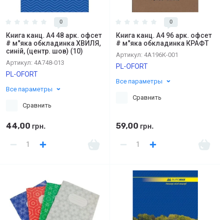
0
0
Книга канц. А4 48 арк. офсет
Книга канц. А4 96 арк. офсет
# м"яка обкладинка ХВИЛЯ,
# м"яка обкладинка КРАФТ
синій, (центр. шов) (10)
Артикул:
4А196К-001
Артикул:
4А748-013
PL-OFORT
PL-OFORT
Все параметры
Все параметры
Сравнить
Сравнить
44,00
59,00
грн.
грн.