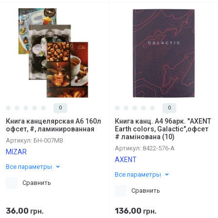
0
0
Книга канцелярская А6 160л
Книга канц. А4 96арк. "AXENT
офсет, #, ламинированная
Earth colors, Galactic",офсет
# ламінована (10)
Артикул:
БН-007МВ
Артикул:
8422-576-A
MIZAR
AXENT
Все параметры
Все параметры
Сравнить
Сравнить
36,00
136,00
грн.
грн.