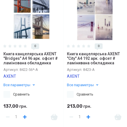
0
0
Книга канцелярська AXENT
Книга канцелярська AXENT
"Bridges" А4 96 арк. офсет #
"City" А4 192 арк. офсет #
ламінована обкладинка
ламінивана обкладинка
Артикул:
8422-56*-A
Артикул:
8423-А
AXENT
AXENT
Все параметры
Все параметры
Сравнить
Сравнить
137,00
213,00
грн.
грн.