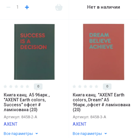
Нет в наличии
0
0
Книга канц. А5 96арк.,
Книга канц. "AXENT Earth
"AXENT Earth colors,
colors, Dream" А5
Success" офсет #
96арк.,офсет # ламінована
ламінована (20)
(20)
Артикул:
8458-2-A
Артикул:
8458-3-A
AXENT
AXENT
Все параметры
Все параметры