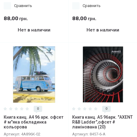
Сравнить
Сравнить
88,00
88,00
грн.
грн.
Нет в наличии
Нет в наличии
0
0
Книга канц. А4 96 арк. офсет
Книга канц. А5 96арк. "AXENT
# м"яка обкладинка
R&B Ladder",офсет #
кольорова
ламінована (20)
Артикул:
4А896К-02
Артикул:
8457-6-A