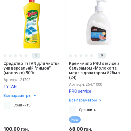
0
0
Средство TYTAN для чистки
Крем-мило PRO service з
уни версальній "лимон"
бальзамом «Молоко та
(молочко) 900г
мед» з дозатором 525мл
(24)
Артикул:
21702
Артикул:
25471000
TYTAN
PRO service
Все параметры
Все параметры
Сравнить
Сравнить
New
100,00
68,00
грн.
грн.