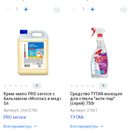
0
0
Крем-мило PRO service с
Средство TYTAN моющее
бальзамом «Молоко и мед»
для стекла "анти-пар"
5л
(спрей) 750г
Артикул:
25472700
Артикул:
27021
PRO service
TYTAN
Все параметры
Все параметры