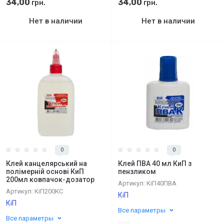
34,00
34,00
грн.
грн.
Нет в наличии
Нет в наличии
0
0
Клей канцелярський на
Клей ПВА 40 мл КиП з
полімерній основі КиП
пензликом
200мл ковпачок-дозатор
Артикул:
КіП40ПВА
Артикул:
КіП200КС
КіП
КіП
Все параметры
Все параметры