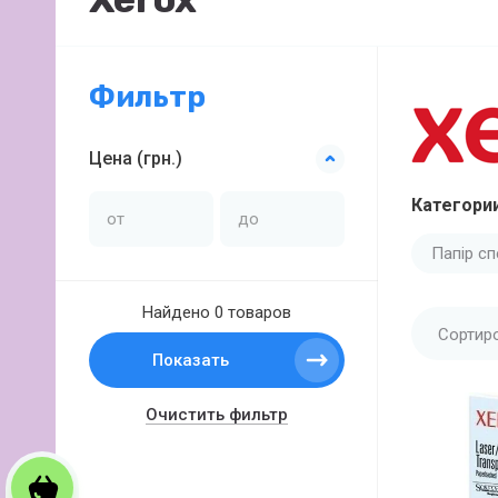
Фильтр
Цена (грн.)
Категории
Папір с
Найдено
0 товаров
Сортир
Показать
Очистить фильтр
Корзина