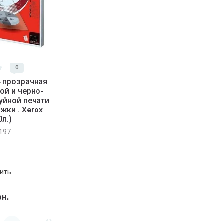
0
4 прозрачная
ой и черно-
уйной печати
жки . Xerox
0л.)
197
ить
н.