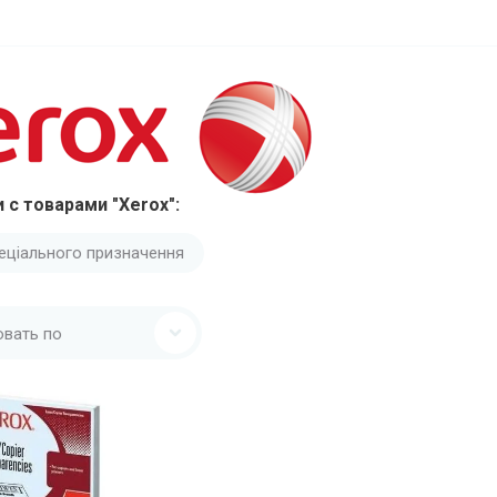
 с товарами "Xerox":
пеціального призначення
овать по