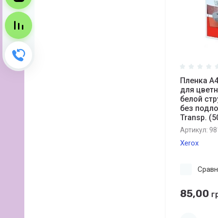
Сравнение
Зворотний дзвінок
Пленка А
для цветн
белой стр
без подло
Transp. (5
Артикул:
98
Xerox
Сравн
85,00
гр