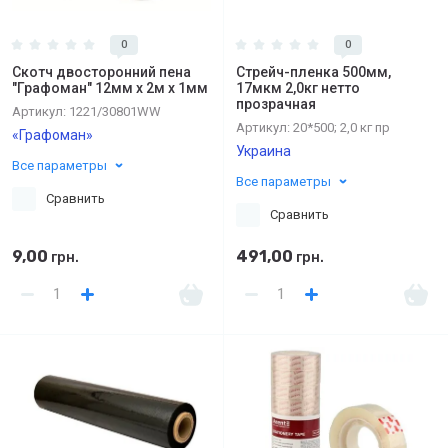
0
0
Скотч двосторонний пена
Стрейч-пленка 500мм,
"Графоман" 12мм х 2м х 1мм
17мкм 2,0кг нетто
прозрачная
Артикул:
1221/30801WW
Артикул:
20*500; 2,0 кг пр
«Графоман»
Украина
Все параметры
Все параметры
Сравнить
Сравнить
9,00
491,00
грн.
грн.