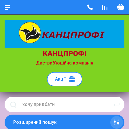
КАНЦПРОФІ
Дистриб'юційна компанія
Акції
Розширений пошук