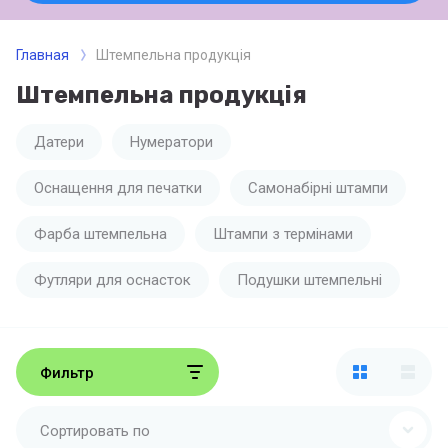
Главная
Штемпельна продукція
Штемпельна продукція
Датери
Нумератори
Оснащення для печатки
Самонабірні штампи
Фарба штемпельна
Штампи з термінами
Футляри для оснасток
Подушки штемпельні
Фильтр
Сортировать по