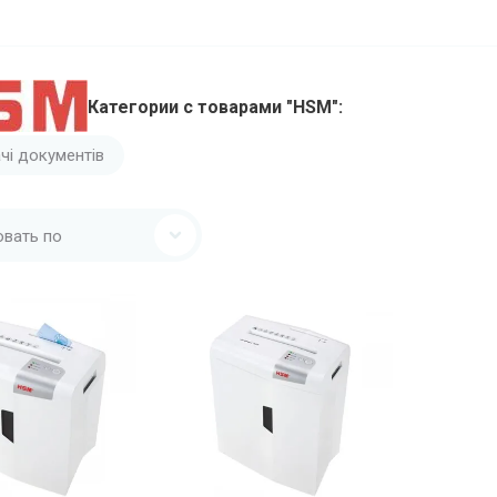
Категории с товарами "HSM":
чі документів
овать по