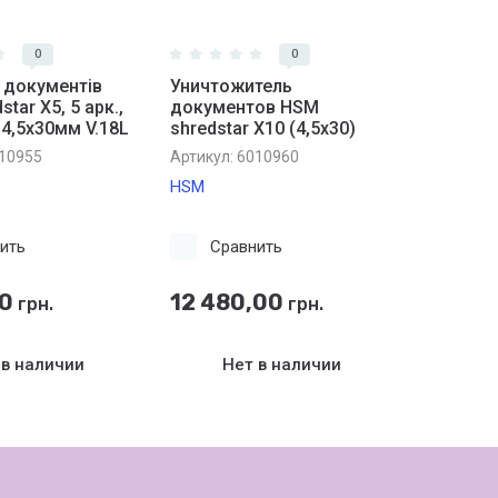
0
0
 документів
Уничтожитель
tar X5, 5 арк.,
документов HSM
4,5х30мм V.18L
shredstar X10 (4,5х30)
10955
Артикул:
6010960
HSM
ить
Сравнить
00
12 480,00
грн.
грн.
 в наличии
Нет в наличии