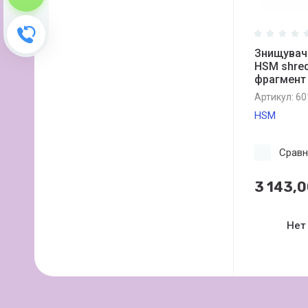
Зворотний дзвінок
Знищувач
HSM shreds
фрагмент 
Артикул:
60
HSM
Сравн
3 143,
Нет