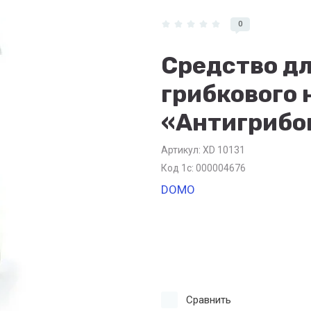
0
Средство д
грибкового 
«Антигрибок
Артикул:
XD 10131
Код 1с: 000004676
DOMO
Сравнить