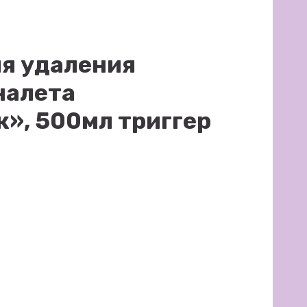
ля удаления
налета
», 500мл триггер