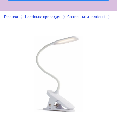
Главная
Настільне приладдя
Світильники настільні
Ла