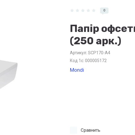
0
Папір офсет
(250 арк.)
Артикул:
SCP170-А4
Код 1с: 000005172
Mondi
Сравнить