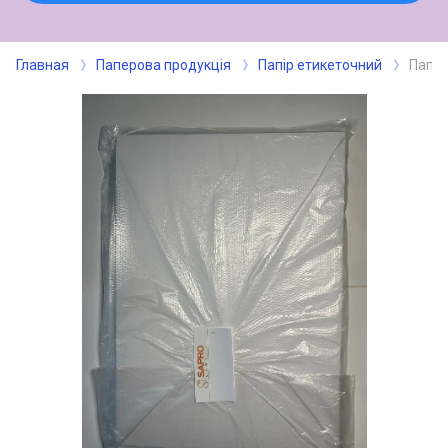
Главная
Паперова продукція
Папір етикеточний
Папер