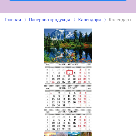
Главная
Паперова продукція
Календари
Календар нас