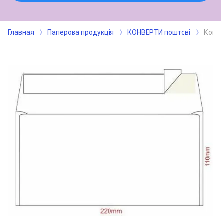
Главная
Паперова продукція
КОНВЕРТИ поштові
Конв