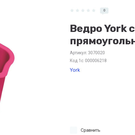
0
Ведро York 
прямоуголь
Артикул:
3070020
Код 1с: 000006218
York
Сравнить