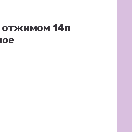
с отжимом 14л
ное