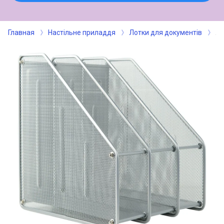
Главная
Настільне приладдя
Лотки для документів
Ло