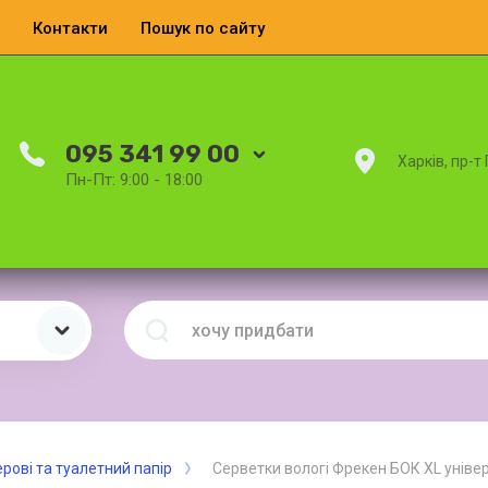
Контакти
Пошук по сайту
095 341 99 00
Харків, пр-т
Пн-Пт: 9:00 - 18:00
рові та туалетний папір
Серветки вологі Фрекен БОК XL універ