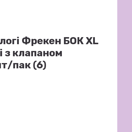
логі Фрекен БОК XL
і з клапаном
т/пак (6)