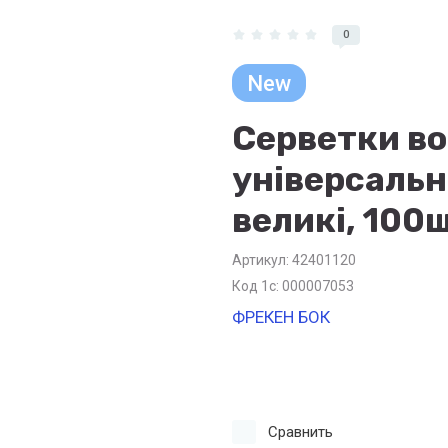
0
New
Серветки во
універсальн
великі, 100ш
Артикул:
42401120
Код 1с: 000007053
ФРЕКЕН БОК
Сравнить