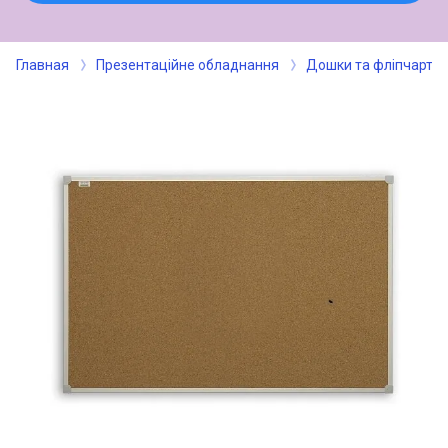
Главная
Презентаційне обладнання
Дошки та фліпчарти