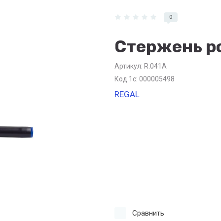
0
Стержень р
Артикул:
R.041A
Код 1с: 000005498
REGAL
Сравнить