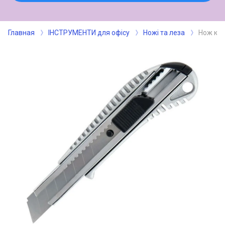
Главная
ІНСТРУМЕНТИ для офісу
Ножі та леза
Нож ка